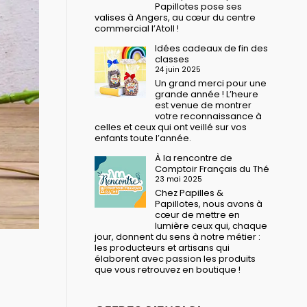
Papillotes pose ses
valises à Angers, au cœur du centre
commercial l’Atoll !
Idées cadeaux de fin des
classes
24 juin 2025
Un grand merci pour une
grande année ! L’heure
est venue de montrer
votre reconnaissance à
celles et ceux qui ont veillé sur vos
enfants toute l’année.
À la rencontre de
Comptoir Français du Thé
23 mai 2025
Chez Papilles &
Papillotes, nous avons à
cœur de mettre en
lumière ceux qui, chaque
jour, donnent du sens à notre métier :
les producteurs et artisans qui
élaborent avec passion les produits
que vous retrouvez en boutique !