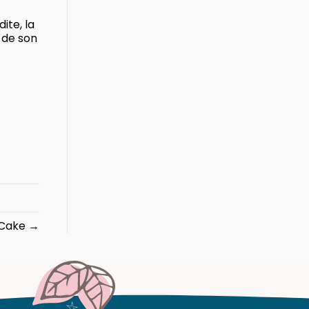
ite, la
 de son
 Cake →