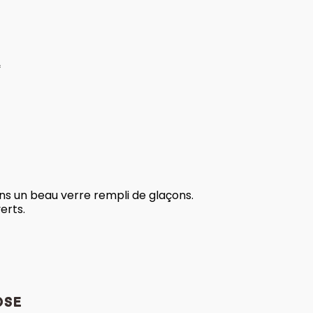
*
dans un beau verre rempli de glaçons.
erts.
ose