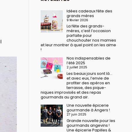
Idées cadeaux fête des
grands mères
9 février 2026
La fête des grands-
mères, c’est l’occasion
parfaite pour
chouchouter nos mamies
l
et leur montrer à quel point on les aime
!
Nos indispensables de
l’été 2025
2 juillet 2025
Les beaux jours sont là…
et avec eux, l’envie de
profiter des apéros en
terrasse, des pique-
niques improvisés et des repas
gourmands au grand air.
Une nouvelle épicerie
gourmande à Angers !
27 juin 2025
Grande nouvelle pour les
gourmands angevins !
Une épicerie Papilles &